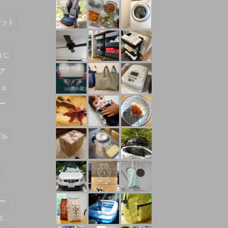
マット
うじ
ア
フェ
ー
ダル
ー
れ