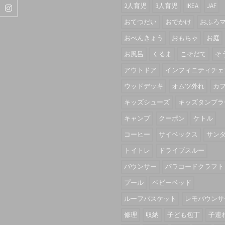
2人育児
3人育児
IKEA
JAF
おてつだい
おでかけ
おふろ
おべんきょう
おもちゃ
お庭
お風呂
くるま
こそだて
そ
アウトドア
インフィニティチェ
ウッドデッキ
オムツ外れ
カ
キッズシューズ
キッズタンブラ
キャンプ
クーポン
ケトル
コーヒー
サイベックス
サン
トイトレ
ドライブスルー
バウンサー
パラコードクラフト
プール
ベビーベッド
ルーフバスケット
レモバウンサ
修理
収納
子ども包丁
子連