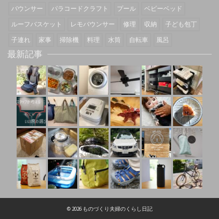
バウンサー
パラコードクラフト
プール
ベビーベッド
ルーフバスケット
レモバウンサー
修理
収納
子ども包丁
子連れ
家事
掃除機
料理
水筒
自転車
風呂
最新記事
© 2026 ものづくり夫婦のくらし日記