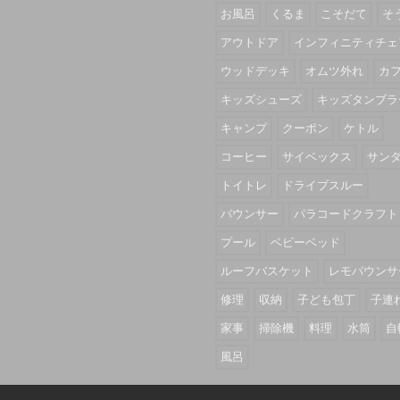
お風呂
くるま
こそだて
そ
アウトドア
インフィニティチェ
ウッドデッキ
オムツ外れ
カ
キッズシューズ
キッズタンブラ
キャンプ
クーポン
ケトル
コーヒー
サイベックス
サン
トイトレ
ドライブスルー
バウンサー
パラコードクラフト
プール
ベビーベッド
ルーフバスケット
レモバウンサ
修理
収納
子ども包丁
子連
家事
掃除機
料理
水筒
自
風呂