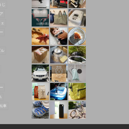
うじ
ア
フェ
ー
ダル
ー
れ
転車