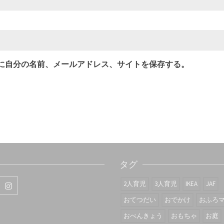
に自分の名前、メールアドレス、サイトを保存する。
タグ
2人育児
3人育児
IKEA
JAF
おてつだい
おでかけ
おふろ
おべんきょう
おもちゃ
お庭