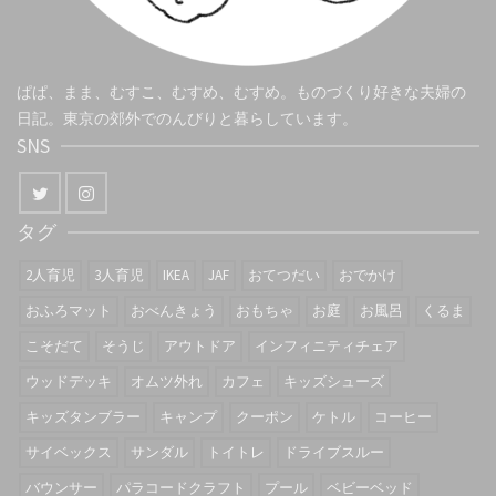
ぱぱ、まま、むすこ、むすめ、むすめ。ものづくり好きな夫婦の
日記。東京の郊外でのんびりと暮らしています。
SNS
タグ
2人育児
3人育児
IKEA
JAF
おてつだい
おでかけ
おふろマット
おべんきょう
おもちゃ
お庭
お風呂
くるま
こそだて
そうじ
アウトドア
インフィニティチェア
ウッドデッキ
オムツ外れ
カフェ
キッズシューズ
キッズタンブラー
キャンプ
クーポン
ケトル
コーヒー
サイベックス
サンダル
トイトレ
ドライブスルー
バウンサー
パラコードクラフト
プール
ベビーベッド