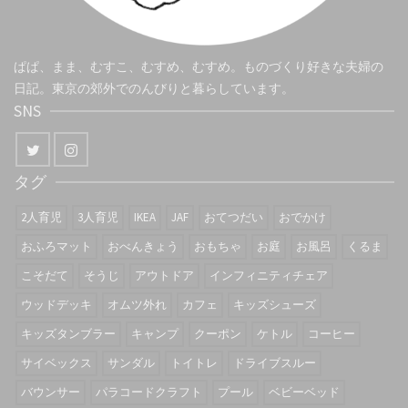
ぱぱ、まま、むすこ、むすめ、むすめ。ものづくり好きな夫婦の
日記。東京の郊外でのんびりと暮らしています。
SNS
タグ
2人育児
3人育児
IKEA
JAF
おてつだい
おでかけ
おふろマット
おべんきょう
おもちゃ
お庭
お風呂
くるま
こそだて
そうじ
アウトドア
インフィニティチェア
ウッドデッキ
オムツ外れ
カフェ
キッズシューズ
キッズタンブラー
キャンプ
クーポン
ケトル
コーヒー
サイベックス
サンダル
トイトレ
ドライブスルー
バウンサー
パラコードクラフト
プール
ベビーベッド