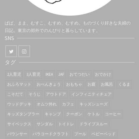
ぱぱ、まま、むすこ、むすめ、むすめ。ものづくり好きな夫婦の
日記。東京の郊外でのんびりと暮らしています。
SNS
タグ
2人育児
3人育児
IKEA
JAF
おてつだい
おでかけ
おふろマット
おべんきょう
おもちゃ
お庭
お風呂
くるま
こそだて
そうじ
アウトドア
インフィニティチェア
ウッドデッキ
オムツ外れ
カフェ
キッズシューズ
キッズタンブラー
キャンプ
クーポン
ケトル
コーヒー
サイベックス
サンダル
トイトレ
ドライブスルー
バウンサー
パラコードクラフト
プール
ベビーベッド