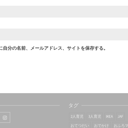
に自分の名前、メールアドレス、サイトを保存する。
タグ
2人育児
3人育児
IKEA
JAF
おてつだい
おでかけ
おふろ