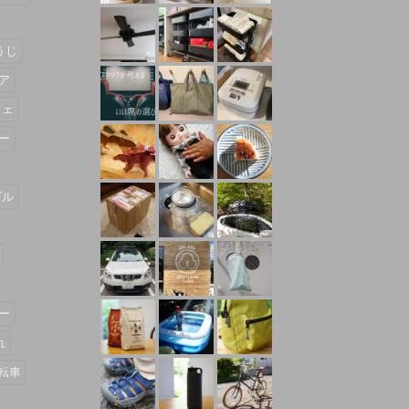
うじ
ア
フェ
ー
ダル
ー
れ
転車