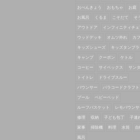
おべんきょう
おもちゃ
お庭
お風呂
くるま
こそだて
そ
アウトドア
インフィニティチェ
ウッドデッキ
オムツ外れ
カ
キッズシューズ
キッズタンブラ
キャンプ
クーポン
ケトル
コーヒー
サイベックス
サン
トイトレ
ドライブスルー
バウンサー
パラコードクラフト
プール
ベビーベッド
ルーフバスケット
レモバウンサ
修理
収納
子ども包丁
子連
家事
掃除機
料理
水筒
自
風呂