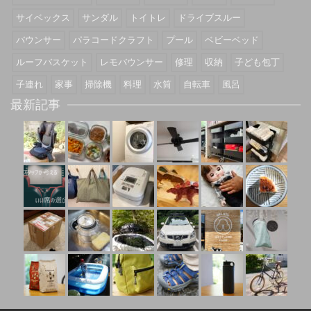
サイベックス
サンダル
トイトレ
ドライブスルー
バウンサー
パラコードクラフト
プール
ベビーベッド
ルーフバスケット
レモバウンサー
修理
収納
子ども包丁
子連れ
家事
掃除機
料理
水筒
自転車
風呂
最新記事