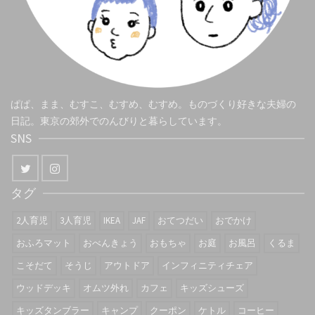
ぱぱ、まま、むすこ、むすめ、むすめ。ものづくり好きな夫婦の
日記。東京の郊外でのんびりと暮らしています。
SNS
タグ
2人育児
3人育児
IKEA
JAF
おてつだい
おでかけ
おふろマット
おべんきょう
おもちゃ
お庭
お風呂
くるま
こそだて
そうじ
アウトドア
インフィニティチェア
ウッドデッキ
オムツ外れ
カフェ
キッズシューズ
キッズタンブラー
キャンプ
クーポン
ケトル
コーヒー