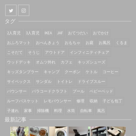
タグ
2人育児
3人育児
IKEA
JAF
おてつだい
おでかけ
おふろマット
おべんきょう
おもちゃ
お庭
お風呂
くるま
こそだて
そうじ
アウトドア
インフィニティチェア
ウッドデッキ
オムツ外れ
カフェ
キッズシューズ
キッズタンブラー
キャンプ
クーポン
ケトル
コーヒー
サイベックス
サンダル
トイトレ
ドライブスルー
バウンサー
パラコードクラフト
プール
ベビーベッド
ルーフバスケット
レモバウンサー
修理
収納
子ども包丁
子連れ
家事
掃除機
料理
水筒
自転車
風呂
最新記事