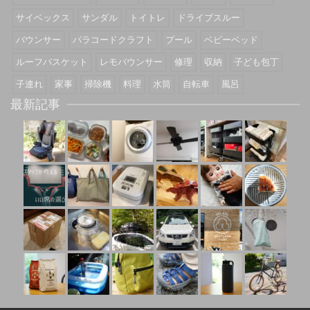
サイベックス
サンダル
トイトレ
ドライブスルー
バウンサー
パラコードクラフト
プール
ベビーベッド
ルーフバスケット
レモバウンサー
修理
収納
子ども包丁
子連れ
家事
掃除機
料理
水筒
自転車
風呂
最新記事