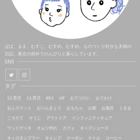
ぱぱ、まま、むすこ、むすめ、むすめ。ものづくり好きな夫婦の
日記。東京の郊外でのんびりと暮らしています。
SNS
タグ
2人育児
3人育児
IKEA
JAF
おてつだい
おでかけ
おふろマット
おべんきょう
おもちゃ
お庭
お風呂
くるま
こそだて
そうじ
アウトドア
インフィニティチェア
ウッドデッキ
オムツ外れ
カフェ
キッズシューズ
キッズタンブラー
キャンプ
クーポン
ケトル
コーヒー