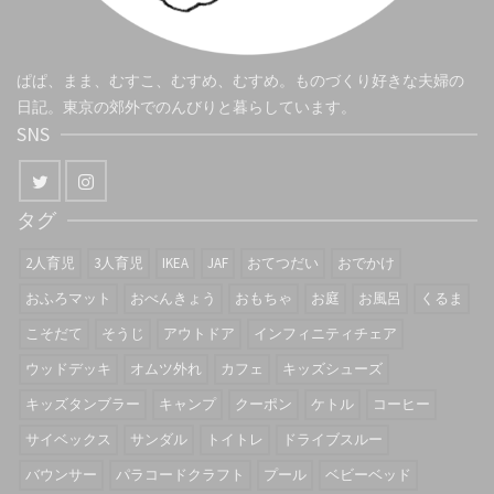
ぱぱ、まま、むすこ、むすめ、むすめ。ものづくり好きな夫婦の
日記。東京の郊外でのんびりと暮らしています。
SNS
タグ
2人育児
3人育児
IKEA
JAF
おてつだい
おでかけ
おふろマット
おべんきょう
おもちゃ
お庭
お風呂
くるま
こそだて
そうじ
アウトドア
インフィニティチェア
ウッドデッキ
オムツ外れ
カフェ
キッズシューズ
キッズタンブラー
キャンプ
クーポン
ケトル
コーヒー
サイベックス
サンダル
トイトレ
ドライブスルー
バウンサー
パラコードクラフト
プール
ベビーベッド