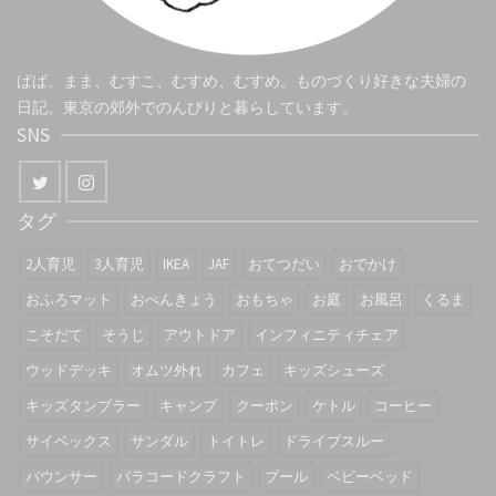
ぱぱ、まま、むすこ、むすめ、むすめ。ものづくり好きな夫婦の
日記。東京の郊外でのんびりと暮らしています。
SNS
タグ
2人育児
3人育児
IKEA
JAF
おてつだい
おでかけ
おふろマット
おべんきょう
おもちゃ
お庭
お風呂
くるま
こそだて
そうじ
アウトドア
インフィニティチェア
ウッドデッキ
オムツ外れ
カフェ
キッズシューズ
キッズタンブラー
キャンプ
クーポン
ケトル
コーヒー
サイベックス
サンダル
トイトレ
ドライブスルー
バウンサー
パラコードクラフト
プール
ベビーベッド