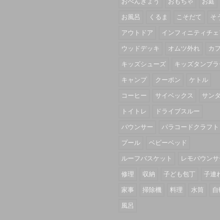
おべんきょう
おもちゃ
お庭
お風呂
くるま
こそだて
そ
アウトドア
インフィニティチェ
ウッドデッキ
オムツ外れ
カ
キッズシューズ
キッズタンブラ
キャンプ
クーポン
ケトル
コーヒー
サイベックス
サン
トイトレ
ドライブスルー
バウンサー
パラコードクラフト
プール
ベビーベッド
ルーフバスケット
レモバウンサ
修理
収納
子ども包丁
子連
家事
掃除機
料理
水筒
自
風呂