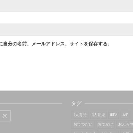
に自分の名前、メールアドレス、サイトを保存する。
タグ
2人育児
3人育児
IKEA
JAF
おてつだい
おでかけ
おふろ