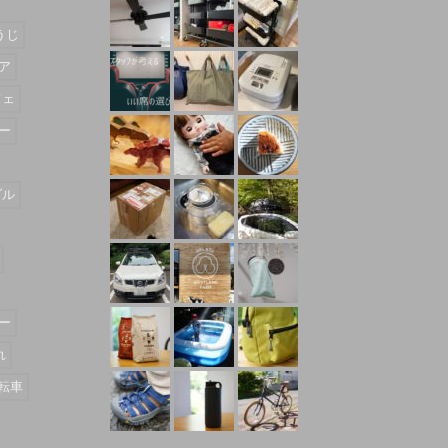
うじ
ア
フェ
ー
ダル
ー
れ
転車