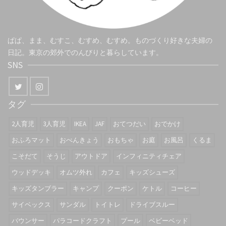
ぱぱ、まま、むすこ、むすめ、むすめ。ものづくり好きな夫婦の
日記。東京の郊外でのんびりと暮らしています。
SNS
タグ
2人育児
3人育児
IKEA
JAF
おてつだい
おでかけ
おふろマット
おべんきょう
おもちゃ
お庭
お風呂
くるま
こそだて
そうじ
アウトドア
インフィニティチェア
ウッドデッキ
オムツ外れ
カフェ
キッズシューズ
キッズタンブラー
キャンプ
クーポン
ケトル
コーヒー
サイベックス
サンダル
トイトレ
ドライブスルー
バウンサー
パラコードクラフト
プール
ベビーベッド