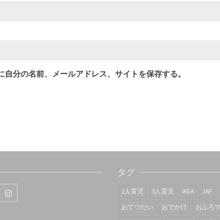
に自分の名前、メールアドレス、サイトを保存する。
タグ
2人育児
3人育児
IKEA
JAF
おてつだい
おでかけ
おふろ