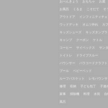
おべんきょう
おもちゃ
お庭
お風呂
くるま
こそだて
そ
アウトドア
インフィニティチェ
ウッドデッキ
オムツ外れ
カ
キッズシューズ
キッズタンブラ
キャンプ
クーポン
ケトル
コーヒー
サイベックス
サン
トイトレ
ドライブスルー
バウンサー
パラコードクラフト
プール
ベビーベッド
ルーフバスケット
レモバウンサ
修理
収納
子ども包丁
子連
家事
掃除機
料理
水筒
自
風呂