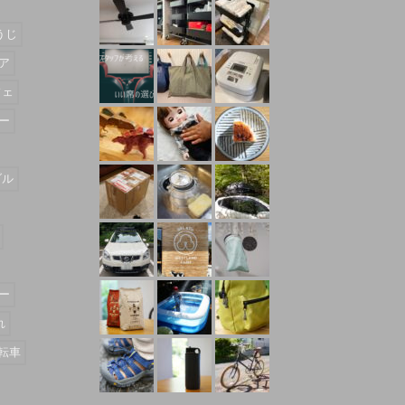
うじ
ア
フェ
ー
ダル
ー
れ
転車