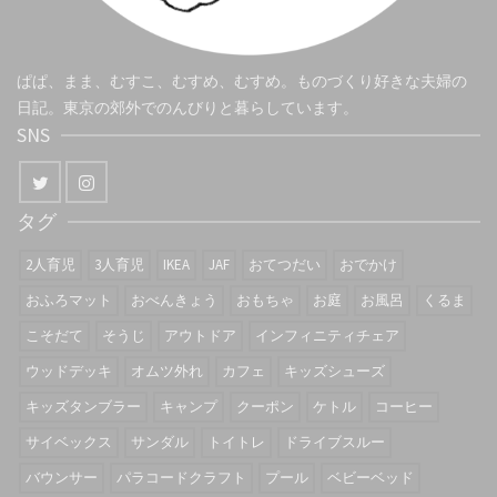
ぱぱ、まま、むすこ、むすめ、むすめ。ものづくり好きな夫婦の
日記。東京の郊外でのんびりと暮らしています。
SNS
タグ
2人育児
3人育児
IKEA
JAF
おてつだい
おでかけ
おふろマット
おべんきょう
おもちゃ
お庭
お風呂
くるま
こそだて
そうじ
アウトドア
インフィニティチェア
ウッドデッキ
オムツ外れ
カフェ
キッズシューズ
キッズタンブラー
キャンプ
クーポン
ケトル
コーヒー
サイベックス
サンダル
トイトレ
ドライブスルー
バウンサー
パラコードクラフト
プール
ベビーベッド