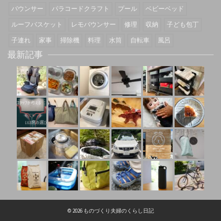
バウンサー
パラコードクラフト
プール
ベビーベッド
ルーフバスケット
レモバウンサー
修理
収納
子ども包丁
子連れ
家事
掃除機
料理
水筒
自転車
風呂
最新記事
© 2026 ものづくり夫婦のくらし日記