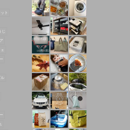
マット
うじ
ア
フェ
ー
ダル
ー
れ