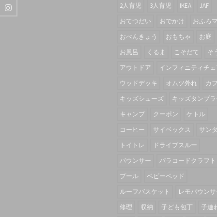
2人育児
3人育児
IKEA
JAF
おてつだい
おでかけ
おふろ
おべんきょう
おもちゃ
お庭
お風呂
くるま
こそだて
そ
アウトドア
インフィニティチェ
ウッドデッキ
オムツ外れ
カ
キッズシューズ
キッズタンブラ
キャンプ
クーポン
ケトル
コーヒー
サイベックス
サン
トイトレ
ドライブスルー
バウンサー
パラコードクラフト
プール
ベビーベッド
ルーフバスケット
レモバウンサ
修理
収納
子ども包丁
子連