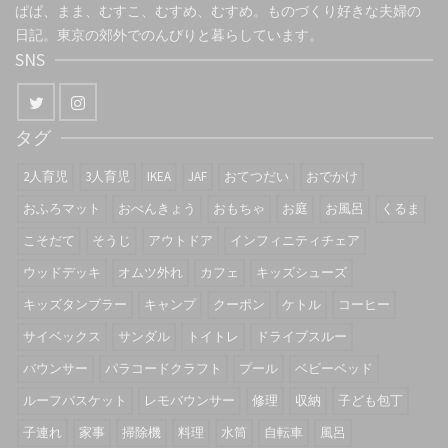
ぱぱ、まま、むすこ、むすめ、むすめ。ものづくり好きな夫婦の
日記。東京の郊外でのんびりと暮らしています。
SNS
タグ
2人育児
3人育児
IKEA
JAF
おてつだい
おでかけ
おふろマット
おべんきょう
おもちゃ
お庭
お風呂
くるま
こそだて
そうじ
アウトドア
インフィニティチェア
ウッドデッキ
オムツ外れ
カフェ
キッズシューズ
キッズタンブラー
キャンプ
クーポン
ケトル
コーヒー
サイベックス
サンダル
トイトレ
ドライブスルー
バウンサー
パラコードクラフト
プール
ベビーベッド
ルーフバスケット
レモバウンサー
修理
収納
子ども包丁
子連れ
家事
掃除機
料理
水筒
自転車
風呂