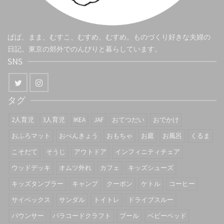
ぱぱ、まま、むすこ、むすめ、むすめ。ものづくり好きな夫婦の
日記。東京の郊外でのんびりと暮らしています。
SNS
タグ
2人育児
3人育児
IKEA
JAF
おてつだい
おでかけ
おふろマット
おべんきょう
おもちゃ
お庭
お風呂
くるま
こそだて
そうじ
アウトドア
インフィニティチェア
ウッドデッキ
オムツ外れ
カフェ
キッズシューズ
キッズタンブラー
キャンプ
クーポン
ケトル
コーヒー
サイベックス
サンダル
トイトレ
ドライブスルー
バウンサー
パラコードクラフト
プール
ベビーベッド