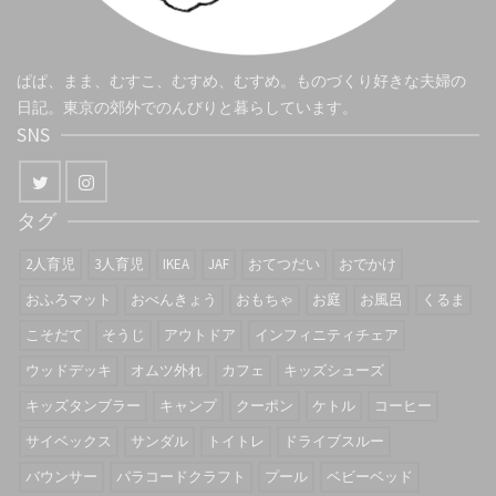
ぱぱ、まま、むすこ、むすめ、むすめ。ものづくり好きな夫婦の
日記。東京の郊外でのんびりと暮らしています。
SNS
タグ
2人育児
3人育児
IKEA
JAF
おてつだい
おでかけ
おふろマット
おべんきょう
おもちゃ
お庭
お風呂
くるま
こそだて
そうじ
アウトドア
インフィニティチェア
ウッドデッキ
オムツ外れ
カフェ
キッズシューズ
キッズタンブラー
キャンプ
クーポン
ケトル
コーヒー
サイベックス
サンダル
トイトレ
ドライブスルー
バウンサー
パラコードクラフト
プール
ベビーベッド