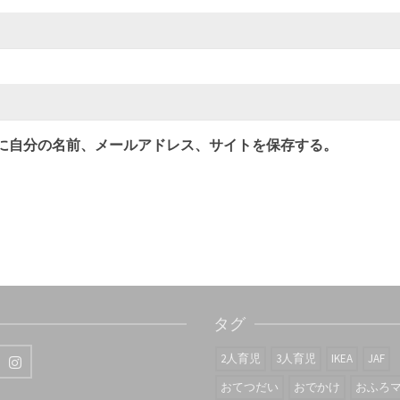
に自分の名前、メールアドレス、サイトを保存する。
タグ
2人育児
3人育児
IKEA
JAF
おてつだい
おでかけ
おふろ