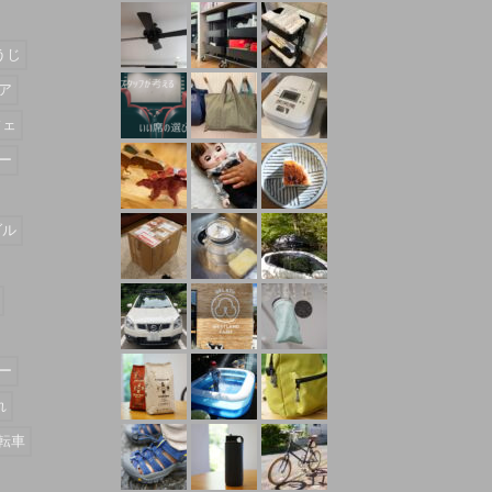
うじ
ア
フェ
ー
ダル
ー
れ
転車