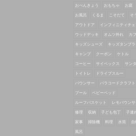
おべんきょう
おもちゃ
お庭
お風呂
くるま
こそだて
そ
アウトドア
インフィニティチェ
ウッドデッキ
オムツ外れ
カ
キッズシューズ
キッズタンブラ
キャンプ
クーポン
ケトル
コーヒー
サイベックス
サン
トイトレ
ドライブスルー
バウンサー
パラコードクラフト
プール
ベビーベッド
ルーフバスケット
レモバウンサ
修理
収納
子ども包丁
子連
家事
掃除機
料理
水筒
自
風呂