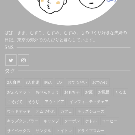
ぱぱ、まま、むすこ、むすめ、むすめ。ものづくり好きな夫婦の
日記。東京の郊外でのんびりと暮らしています。
SNS
タグ
2人育児
3人育児
IKEA
JAF
おてつだい
おでかけ
おふろマット
おべんきょう
おもちゃ
お庭
お風呂
くるま
こそだて
そうじ
アウトドア
インフィニティチェア
ウッドデッキ
オムツ外れ
カフェ
キッズシューズ
キッズタンブラー
キャンプ
クーポン
ケトル
コーヒー
サイベックス
サンダル
トイトレ
ドライブスルー