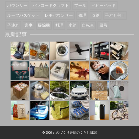
バウンサー
パラコードクラフト
プール
ベビーベッド
ルーフバスケット
レモバウンサー
修理
収納
子ども包丁
子連れ
家事
掃除機
料理
水筒
自転車
風呂
最新記事
© 2026 ものづくり夫婦のくらし日記