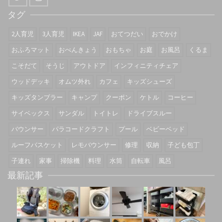
タグ
2人育児
3人育児
IKEA
JAF
おてつだい
おでかけ
おふろマット
おべんきょう
おもちゃ
お庭
お風呂
くるま
こそだて
そうじ
アウトドア
インフィニティチェア
ウッドデッキ
オムツ外れ
カフェ
キッズシューズ
キッズタンブラー
キャンプ
クーポン
ケトル
コーヒー
サイベックス
サンダル
トイトレ
ドライブスルー
バウンサー
パラコードクラフト
プール
ベビーベッド
ルーフバスケット
レモバウンサー
修理
収納
子ども包丁
子連れ
家事
掃除機
料理
水筒
自転車
風呂
最新記事