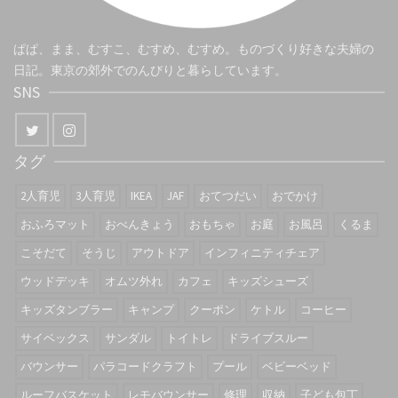
ぱぱ、まま、むすこ、むすめ、むすめ。ものづくり好きな夫婦の
日記。東京の郊外でのんびりと暮らしています。
SNS
タグ
2人育児
3人育児
IKEA
JAF
おてつだい
おでかけ
おふろマット
おべんきょう
おもちゃ
お庭
お風呂
くるま
こそだて
そうじ
アウトドア
インフィニティチェア
ウッドデッキ
オムツ外れ
カフェ
キッズシューズ
キッズタンブラー
キャンプ
クーポン
ケトル
コーヒー
サイベックス
サンダル
トイトレ
ドライブスルー
バウンサー
パラコードクラフト
プール
ベビーベッド
ルーフバスケット
レモバウンサー
修理
収納
子ども包丁