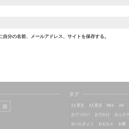
に自分の名前、メールアドレス、サイトを保存する。
タグ
2人育児
3人育児
IKEA
JAF
おてつだい
おでかけ
おふろ
おべんきょう
おもちゃ
お庭