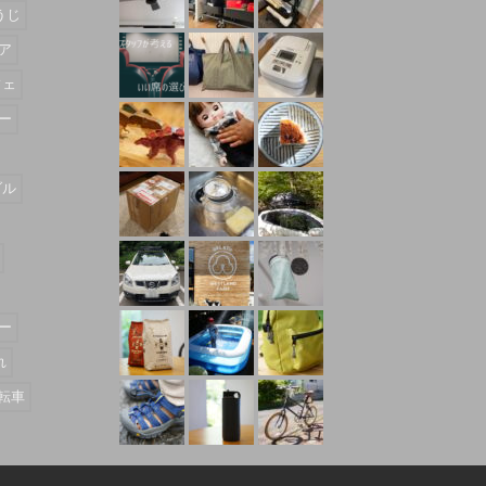
うじ
ア
フェ
ー
ダル
ー
れ
転車