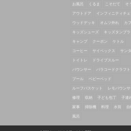
お風呂
くるま
こそだて
そ
アウトドア
インフィニティチェ
ウッドデッキ
オムツ外れ
カ
キッズシューズ
キッズタンブラ
キャンプ
クーポン
ケトル
コーヒー
サイベックス
サン
トイトレ
ドライブスルー
バウンサー
パラコードクラフト
プール
ベビーベッド
ルーフバスケット
レモバウンサ
修理
収納
子ども包丁
子連
家事
掃除機
料理
水筒
自
風呂