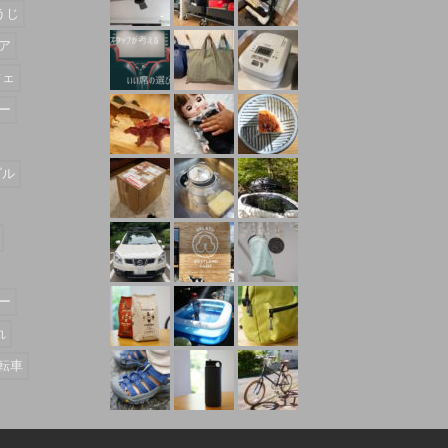
うじ
ア
フェ
ー
ダル
ー
れ
転車