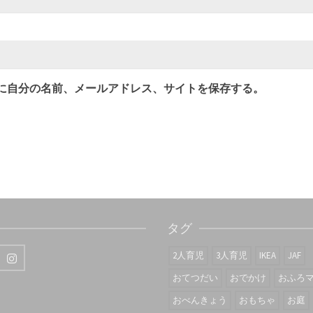
に自分の名前、メールアドレス、サイトを保存する。
タグ
2人育児
3人育児
IKEA
JAF
おてつだい
おでかけ
おふろ
おべんきょう
おもちゃ
お庭