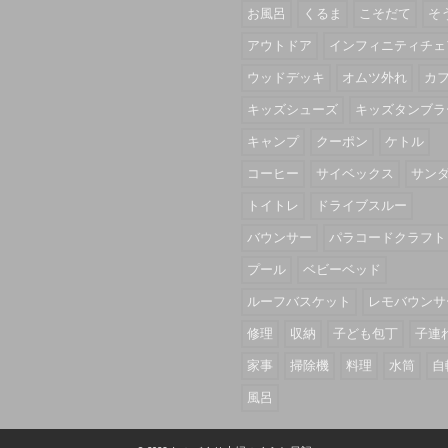
お風呂
くるま
こそだて
そ
アウトドア
インフィニティチェ
ウッドデッキ
オムツ外れ
カ
キッズシューズ
キッズタンブラ
キャンプ
クーポン
ケトル
コーヒー
サイベックス
サン
トイトレ
ドライブスルー
バウンサー
パラコードクラフト
プール
ベビーベッド
ルーフバスケット
レモバウンサ
修理
収納
子ども包丁
子連
家事
掃除機
料理
水筒
自
風呂