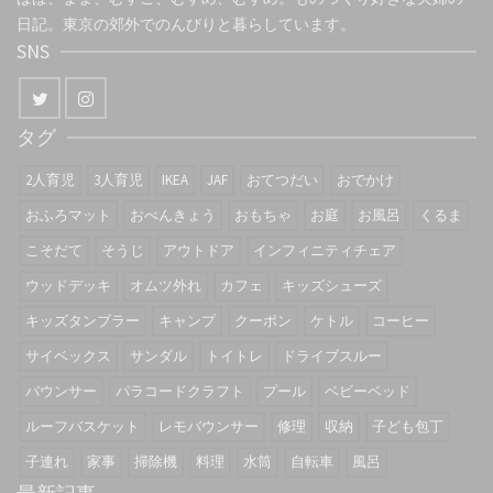
日記。東京の郊外でのんびりと暮らしています。
SNS
タグ
2人育児
3人育児
IKEA
JAF
おてつだい
おでかけ
おふろマット
おべんきょう
おもちゃ
お庭
お風呂
くるま
こそだて
そうじ
アウトドア
インフィニティチェア
ウッドデッキ
オムツ外れ
カフェ
キッズシューズ
キッズタンブラー
キャンプ
クーポン
ケトル
コーヒー
サイベックス
サンダル
トイトレ
ドライブスルー
バウンサー
パラコードクラフト
プール
ベビーベッド
ルーフバスケット
レモバウンサー
修理
収納
子ども包丁
子連れ
家事
掃除機
料理
水筒
自転車
風呂