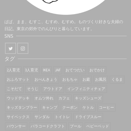
ぱぱ、まま、むすこ、むすめ、むすめ。ものづくり好きな夫婦の
日記。東京の郊外でのんびりと暮らしています。
SNS
タグ
2人育児
3人育児
IKEA
JAF
おてつだい
おでかけ
おふろマット
おべんきょう
おもちゃ
お庭
お風呂
くるま
こそだて
そうじ
アウトドア
インフィニティチェア
ウッドデッキ
オムツ外れ
カフェ
キッズシューズ
キッズタンブラー
キャンプ
クーポン
ケトル
コーヒー
サイベックス
サンダル
トイトレ
ドライブスルー
バウンサー
パラコードクラフト
プール
ベビーベッド