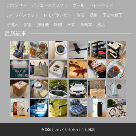
バウンサー
パラコードクラフト
プール
ベビーベッド
ルーフバスケット
レモバウンサー
修理
収納
子ども包丁
子連れ
家事
掃除機
料理
水筒
自転車
風呂
最新記事
© 2026 ものづくり夫婦のくらし日記