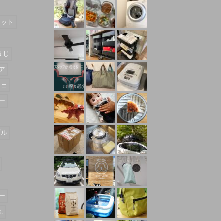
マット
うじ
ア
フェ
ー
ダル
ー
れ