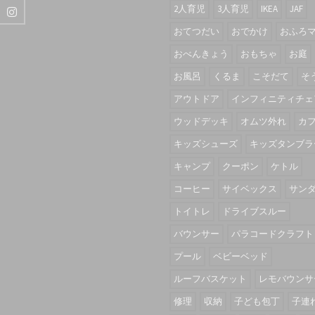
2人育児
3人育児
IKEA
JAF
おてつだい
おでかけ
おふろ
おべんきょう
おもちゃ
お庭
お風呂
くるま
こそだて
そ
アウトドア
インフィニティチェ
ウッドデッキ
オムツ外れ
カ
キッズシューズ
キッズタンブラ
キャンプ
クーポン
ケトル
コーヒー
サイベックス
サン
トイトレ
ドライブスルー
バウンサー
パラコードクラフト
プール
ベビーベッド
ルーフバスケット
レモバウンサ
修理
収納
子ども包丁
子連