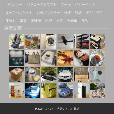
バウンサー
パラコードクラフト
プール
ベビーベッド
ルーフバスケット
レモバウンサー
修理
収納
子ども包丁
子連れ
家事
掃除機
料理
水筒
自転車
風呂
最新記事
© 2026 ものづくり夫婦のくらし日記