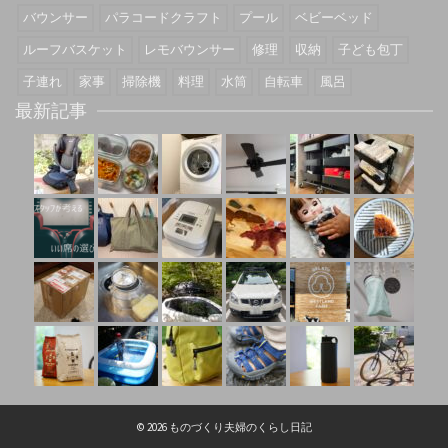
バウンサー
パラコードクラフト
プール
ベビーベッド
ルーフバスケット
レモバウンサー
修理
収納
子ども包丁
子連れ
家事
掃除機
料理
水筒
自転車
風呂
最新記事
© 2026 ものづくり夫婦のくらし日記