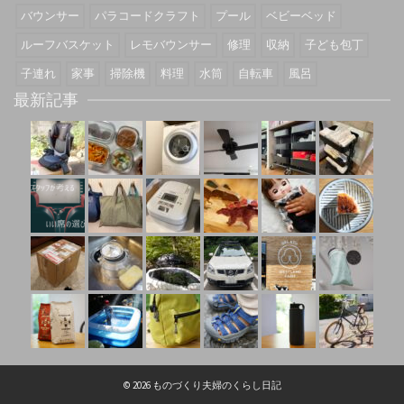
バウンサー
パラコードクラフト
プール
ベビーベッド
ルーフバスケット
レモバウンサー
修理
収納
子ども包丁
子連れ
家事
掃除機
料理
水筒
自転車
風呂
最新記事
© 2026 ものづくり夫婦のくらし日記