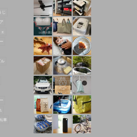
うじ
ア
フェ
ー
ダル
ー
れ
転車