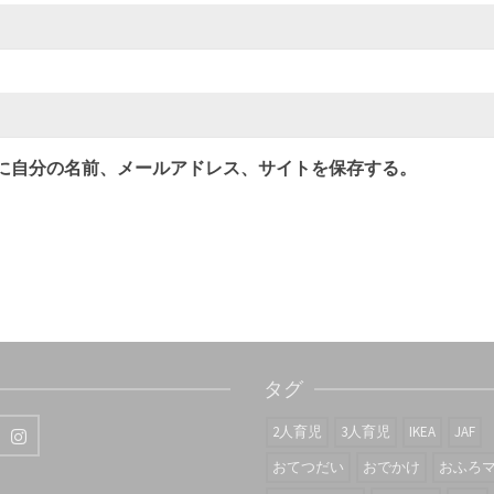
に自分の名前、メールアドレス、サイトを保存する。
タグ
2人育児
3人育児
IKEA
JAF
おてつだい
おでかけ
おふろ