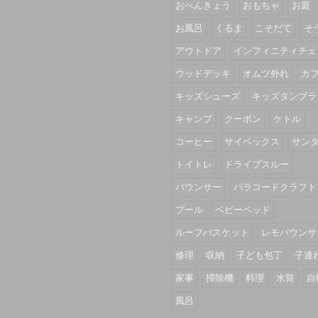
おべんきょう
おもちゃ
お庭
お風呂
くるま
こそだて
そ
アウトドア
インフィニティチェ
ウッドデッキ
オムツ外れ
カ
キッズシューズ
キッズタンブラ
キャンプ
クーポン
ケトル
コーヒー
サイベックス
サン
トイトレ
ドライブスルー
バウンサー
パラコードクラフト
プール
ベビーベッド
ルーフバスケット
レモバウンサ
修理
収納
子ども包丁
子連
家事
掃除機
料理
水筒
自
風呂