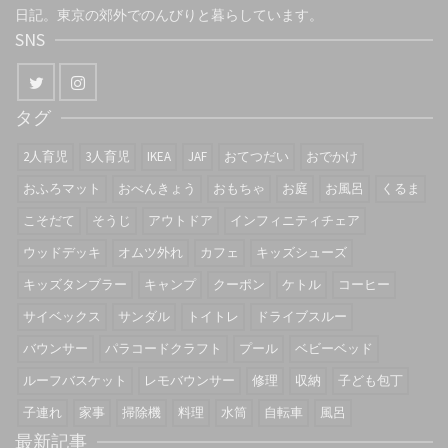
日記。東京の郊外でのんびりと暮らしています。
SNS
タグ
2人育児
3人育児
IKEA
JAF
おてつだい
おでかけ
おふろマット
おべんきょう
おもちゃ
お庭
お風呂
くるま
こそだて
そうじ
アウトドア
インフィニティチェア
ウッドデッキ
オムツ外れ
カフェ
キッズシューズ
キッズタンブラー
キャンプ
クーポン
ケトル
コーヒー
サイベックス
サンダル
トイトレ
ドライブスルー
バウンサー
パラコードクラフト
プール
ベビーベッド
ルーフバスケット
レモバウンサー
修理
収納
子ども包丁
子連れ
家事
掃除機
料理
水筒
自転車
風呂
最新記事