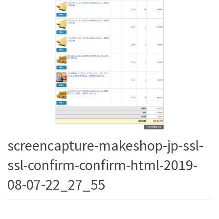
screencapture-makeshop-jp-ssl-
ssl-confirm-confirm-html-2019-
08-07-22_27_55