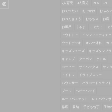
2人育児
3人育児
IKEA
JAF
おてつだい
おでかけ
おふろ
おべんきょう
おもちゃ
お庭
お風呂
くるま
こそだて
そ
アウトドア
インフィニティチェ
ウッドデッキ
オムツ外れ
カ
キッズシューズ
キッズタンブラ
キャンプ
クーポン
ケトル
コーヒー
サイベックス
サン
トイトレ
ドライブスルー
バウンサー
パラコードクラフト
プール
ベビーベッド
ルーフバスケット
レモバウンサ
修理
収納
子ども包丁
子連