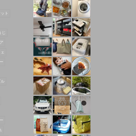
マット
うじ
ア
フェ
ー
ダル
ー
れ