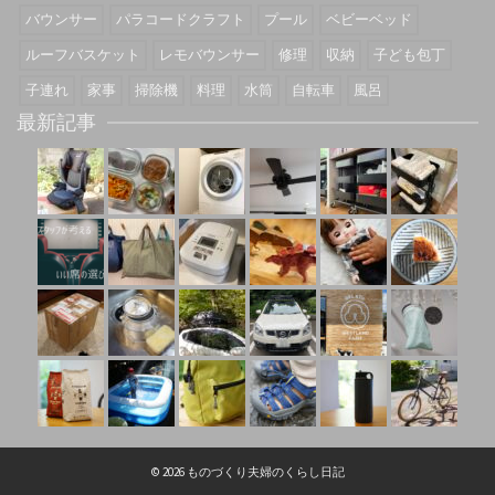
バウンサー
パラコードクラフト
プール
ベビーベッド
ルーフバスケット
レモバウンサー
修理
収納
子ども包丁
子連れ
家事
掃除機
料理
水筒
自転車
風呂
最新記事
© 2026 ものづくり夫婦のくらし日記