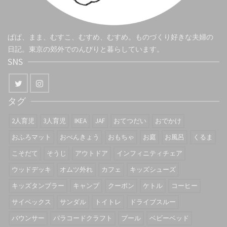
ぱぱ、まま、むすこ、むすめ、むすめ。ものづくり好きな夫婦の
日記。東京の郊外でのんびりと暮らしています。
SNS
タグ
2人育児
3人育児
IKEA
JAF
おてつだい
おでかけ
おふろマット
おべんきょう
おもちゃ
お庭
お風呂
くるま
こそだて
そうじ
アウトドア
インフィニティチェア
ウッドデッキ
オムツ外れ
カフェ
キッズシューズ
キッズタンブラー
キャンプ
クーポン
ケトル
コーヒー
サイベックス
サンダル
トイトレ
ドライブスルー
バウンサー
パラコードクラフト
プール
ベビーベッド