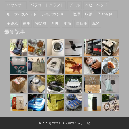
バウンサー
パラコードクラフト
プール
ベビーベッド
ルーフバスケット
レモバウンサー
修理
収納
子ども包丁
子連れ
家事
掃除機
料理
水筒
自転車
風呂
最新記事
© 2026 ものづくり夫婦のくらし日記