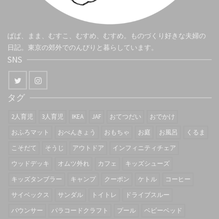
ぱぱ、まま、むすこ、むすめ、むすめ。ものづくり好きな夫婦の
日記。東京の郊外でのんびりと暮らしています。
SNS
タグ
2人育児
3人育児
IKEA
JAF
おてつだい
おでかけ
おふろマット
おべんきょう
おもちゃ
お庭
お風呂
くるま
こそだて
そうじ
アウトドア
インフィニティチェア
ウッドデッキ
オムツ外れ
カフェ
キッズシューズ
キッズタンブラー
キャンプ
クーポン
ケトル
コーヒー
サイベックス
サンダル
トイトレ
ドライブスルー
バウンサー
パラコードクラフト
プール
ベビーベッド