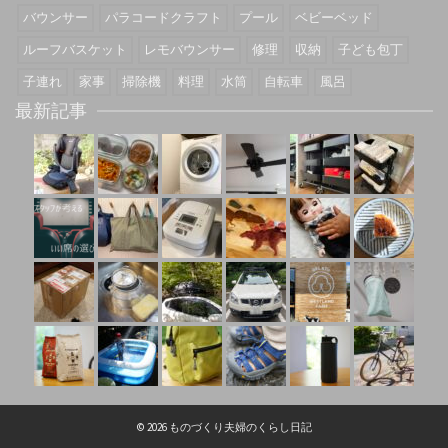
バウンサー
パラコードクラフト
プール
ベビーベッド
ルーフバスケット
レモバウンサー
修理
収納
子ども包丁
子連れ
家事
掃除機
料理
水筒
自転車
風呂
最新記事
© 2026 ものづくり夫婦のくらし日記