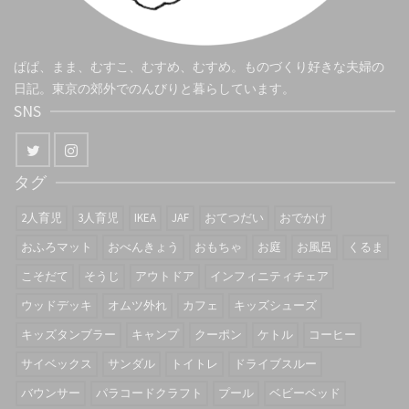
ぱぱ、まま、むすこ、むすめ、むすめ。ものづくり好きな夫婦の
日記。東京の郊外でのんびりと暮らしています。
SNS
タグ
2人育児
3人育児
IKEA
JAF
おてつだい
おでかけ
おふろマット
おべんきょう
おもちゃ
お庭
お風呂
くるま
こそだて
そうじ
アウトドア
インフィニティチェア
ウッドデッキ
オムツ外れ
カフェ
キッズシューズ
キッズタンブラー
キャンプ
クーポン
ケトル
コーヒー
サイベックス
サンダル
トイトレ
ドライブスルー
バウンサー
パラコードクラフト
プール
ベビーベッド