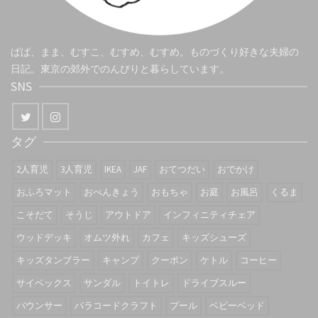
ぱぱ、まま、むすこ、むすめ、むすめ。ものづくり好きな夫婦の
日記。東京の郊外でのんびりと暮らしています。
SNS
タグ
2人育児
3人育児
IKEA
JAF
おてつだい
おでかけ
おふろマット
おべんきょう
おもちゃ
お庭
お風呂
くるま
こそだて
そうじ
アウトドア
インフィニティチェア
ウッドデッキ
オムツ外れ
カフェ
キッズシューズ
キッズタンブラー
キャンプ
クーポン
ケトル
コーヒー
サイベックス
サンダル
トイトレ
ドライブスルー
バウンサー
パラコードクラフト
プール
ベビーベッド