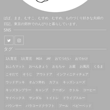
ぱぱ、まま、むすこ、むすめ、むすめ。ものづくり好きな夫婦の
日記。東京の郊外でのんびりと暮らしています。
SNS
タグ
2人育児
3人育児
IKEA
JAF
おてつだい
おでかけ
おふろマット
おべんきょう
おもちゃ
お庭
お風呂
くるま
こそだて
そうじ
アウトドア
インフィニティチェア
ウッドデッキ
オムツ外れ
カフェ
キッズシューズ
キッズタンブラー
キャンプ
クーポン
ケトル
コーヒー
サイベックス
サンダル
トイトレ
ドライブスルー
バウンサー
パラコードクラフト
プール
ベビーベッド