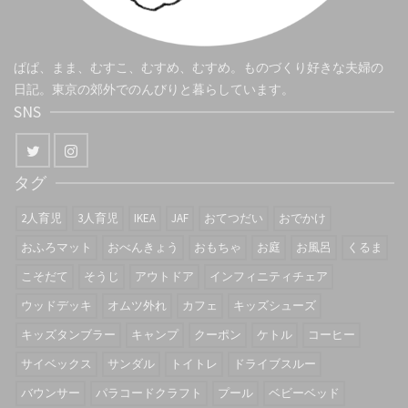
ぱぱ、まま、むすこ、むすめ、むすめ。ものづくり好きな夫婦の
日記。東京の郊外でのんびりと暮らしています。
SNS
タグ
2人育児
3人育児
IKEA
JAF
おてつだい
おでかけ
おふろマット
おべんきょう
おもちゃ
お庭
お風呂
くるま
こそだて
そうじ
アウトドア
インフィニティチェア
ウッドデッキ
オムツ外れ
カフェ
キッズシューズ
キッズタンブラー
キャンプ
クーポン
ケトル
コーヒー
サイベックス
サンダル
トイトレ
ドライブスルー
バウンサー
パラコードクラフト
プール
ベビーベッド