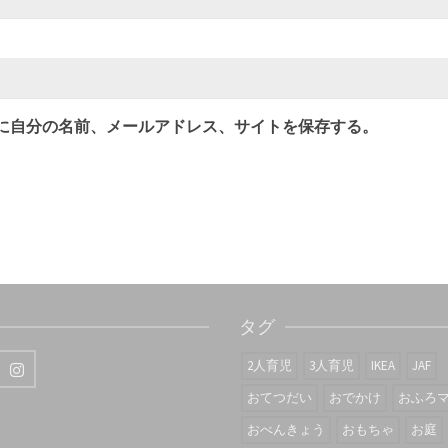
に自分の名前、メールアドレス、サイトを保存する。
タグ
2人育児
3人育児
IKEA
JAF
おてつだい
おでかけ
おふろ
おべんきょう
おもちゃ
お庭