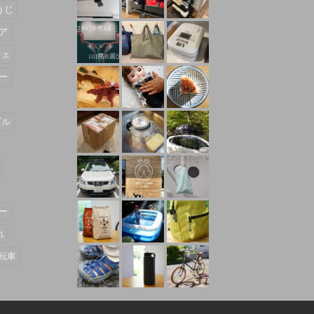
うじ
ア
フェ
ー
ダル
ー
れ
転車