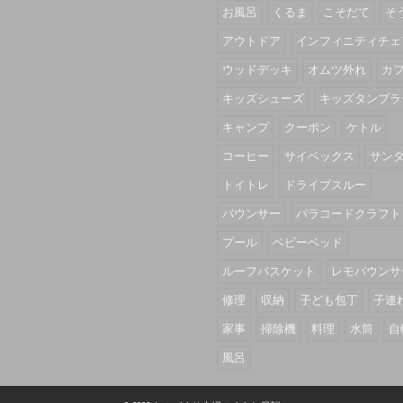
お風呂
くるま
こそだて
そ
アウトドア
インフィニティチェ
ウッドデッキ
オムツ外れ
カ
キッズシューズ
キッズタンブラ
キャンプ
クーポン
ケトル
コーヒー
サイベックス
サン
トイトレ
ドライブスルー
バウンサー
パラコードクラフト
プール
ベビーベッド
ルーフバスケット
レモバウンサ
修理
収納
子ども包丁
子連
家事
掃除機
料理
水筒
自
風呂