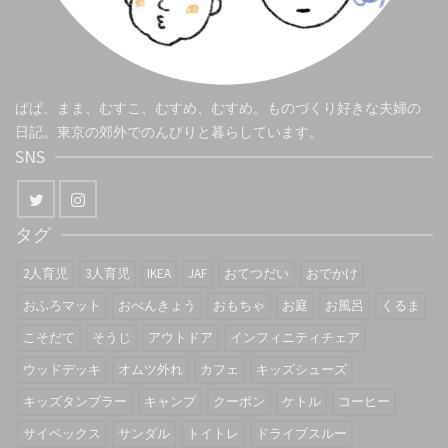
ぱぱ、まま、むすこ、むすめ、むすめ。ものづくり好きな夫婦の
日記。東京の郊外でのんびりと暮らしています。
SNS
タグ
2人育児
3人育児
IKEA
JAF
おてつだい
おでかけ
おふろマット
おべんきょう
おもちゃ
お庭
お風呂
くるま
こそだて
そうじ
アウトドア
インフィニティチェア
ウッドデッキ
オムツ外れ
カフェ
キッズシューズ
キッズタンブラー
キャンプ
クーポン
ケトル
コーヒー
サイベックス
サンダル
トイトレ
ドライブスルー