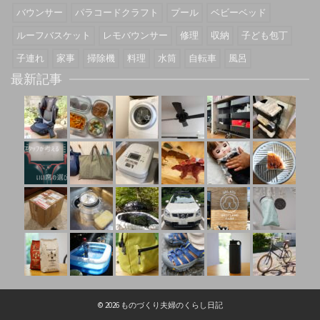
バウンサー
パラコードクラフト
プール
ベビーベッド
ルーフバスケット
レモバウンサー
修理
収納
子ども包丁
子連れ
家事
掃除機
料理
水筒
自転車
風呂
最新記事
© 2026 ものづくり夫婦のくらし日記