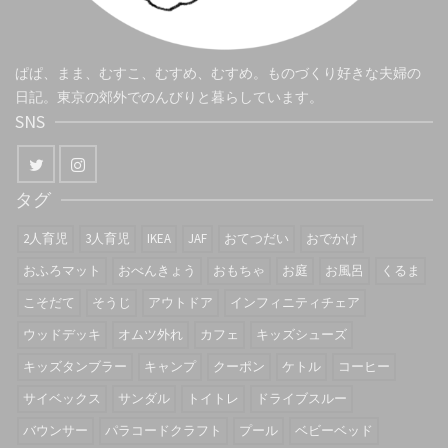
ぱぱ、まま、むすこ、むすめ、むすめ。ものづくり好きな夫婦の
日記。東京の郊外でのんびりと暮らしています。
SNS
タグ
2人育児
3人育児
IKEA
JAF
おてつだい
おでかけ
おふろマット
おべんきょう
おもちゃ
お庭
お風呂
くるま
こそだて
そうじ
アウトドア
インフィニティチェア
ウッドデッキ
オムツ外れ
カフェ
キッズシューズ
キッズタンブラー
キャンプ
クーポン
ケトル
コーヒー
サイベックス
サンダル
トイトレ
ドライブスルー
バウンサー
パラコードクラフト
プール
ベビーベッド