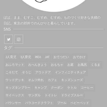
ぱぱ、まま、むすこ、むすめ、むすめ。ものづくり好きな夫婦の
日記。東京の郊外でのんびりと暮らしています。
SNS
タグ
2人育児
3人育児
IKEA
JAF
おてつだい
おでかけ
おふろマット
おべんきょう
おもちゃ
お庭
お風呂
くるま
こそだて
そうじ
アウトドア
インフィニティチェア
ウッドデッキ
オムツ外れ
カフェ
キッズシューズ
キッズタンブラー
キャンプ
クーポン
ケトル
コーヒー
サイベックス
サンダル
トイトレ
ドライブスルー
バウンサー
パラコードクラフト
プール
ベビーベッド